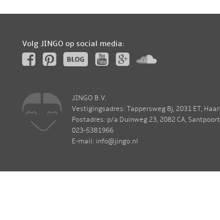
Volg JINGO op social media:
JINGO B.V.
Vestigingsadres: Tappersweg 8j, 2031 ET, Haa
Postadres: p/a Duinweg 23, 2082 CA, Santpoor
023-5381966
E-mail: info@jingo.nl