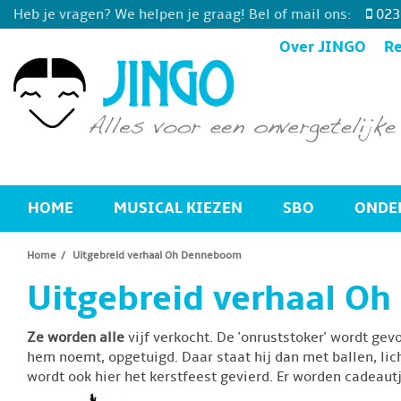
Heb je vragen? We helpen je graag! Bel of mail ons:
023
Over JINGO
Re
HOME
MUSICAL KIEZEN
SBO
ONDE
Home
Uitgebreid verhaal Oh Denneboom
Uitgebreid verhaal O
Ze worden alle
vijf verkocht. De 'onruststoker' wordt gev
hem noemt, opgetuigd. Daar staat hij dan met ballen, lich
wordt ook hier het kerstfeest gevierd. Er worden cadeau