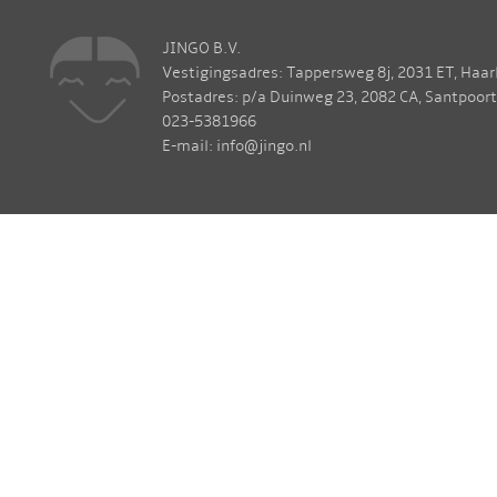
JINGO B.V.
Vestigingsadres: Tappersweg 8j, 2031 ET, Haa
Postadres: p/a Duinweg 23, 2082 CA, Santpoor
023-5381966
E-mail: info@jingo.nl