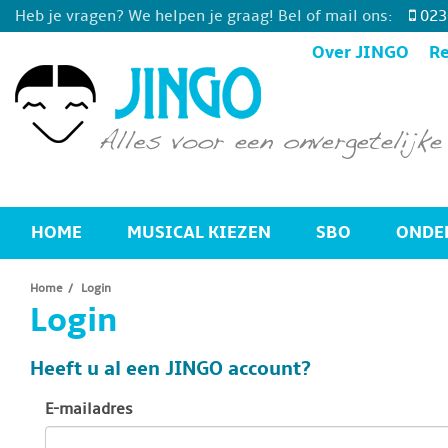
Heb je vragen? We helpen je graag! Bel of mail ons:
023
Over JINGO
Re
HOME
MUSICAL KIEZEN
SBO
ONDE
Home
Login
Login
Heeft u al een JINGO account?
E-mailadres